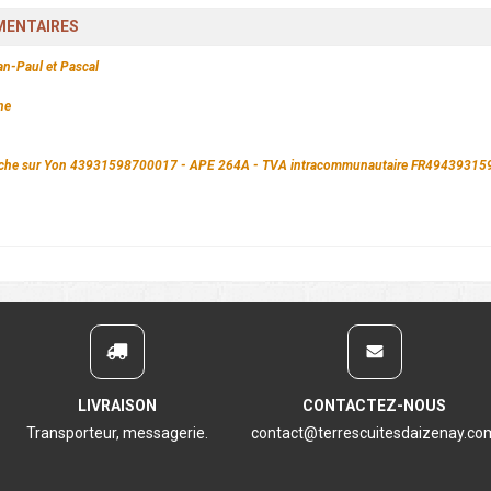
MENTAIRES
an-Paul et Pascal
ne
 Roche sur Yon 43931598700017 - APE 264A - TVA intracommunautaire FR49439315
LIVRAISON
CONTACTEZ-NOUS
Transporteur, messagerie.
contact@terrescuitesdaizenay.co