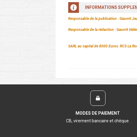
INFORMATIONS SUPPLE
Responsable de la publication : Gauvrit Je
Responsable de la rédaction : Gauvrit Hélè
SARL au capital de 8000 Euros. RCS La
MODES DE PAIEMENT
CB, virement bancaire et chèque.