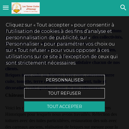
Cliquez sur « Tout accepter » pour consentir à
La terre cuite est notre métier depuis 150 ans. Nous mettons
l'utilisation de cookies à des fins d’analyse et
notre savoir-faire au service des particuliers, des collectivités,
personnalisation de publicité, sur «
des entreprises ou des monuments historiques.
Personnaliser » pour paramétrer vos choix ou
Dans le bâti neuf comme dans la restauration de l'ancien,
sur « Tout refuser » pour vous opposer à ces
nous apportons notre professionnalisme et notre
utilisations sur ce site à l’exception de ceux qui
connaissance de la terre cuite pour satisfaire chacun de nos
sont strictement nécessaires.
clients.
Briques terre cuite ou briques terre crue, carreaux terre
PERSONNALISER
cuite, tomette, terre cuite émaillée, parement, tuile et
décoration :voici quelques unes de nos références
TOUT REFUSER
Châteaux
TOUT ACCEPTER
Voici les châteaux dont beaucoup sont classés Monuments
Historiques pour lesquels nous avons travaillés. Réfection des
toitures avec des tuiles particulières, restauration des sols avec
des carreaux anciens, réalisation de briques sur mesure pour la