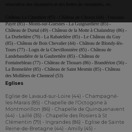
rénovation des cheminées et des hottes de cheminées, etc.
Château La Citardière (85) - Château de Clisson (44) - Foussais-
Payré (85) - Monts-sur-Guesnes - La Guignardière (85) -
Château de Durtal (49) - Château de la Motte à Chalandray (86) -
La Durbelière (79) - La Rabatelière (85) - Le Château du Guy
(85) - Château de Bois Chevalier (44) - Château de Blondy-lès-
Tours (77) - Logis de la Chevillonnière (85) - Château de
Landebaudière de la Gaubretière (85) - Château de
Fontainebleau (77) - Château de Thouars (86) - Brandérion (56) -
La Bonnelière (85) - Château de Saint Mesmin (85) - Château
des Mollières de Chemezé (53)
Eglises
Eglise de Lavaud-sur-Loire (44) - Champagné-
les-Marais (85) - Chapelle de l'Octogone à
Montmorillon (86) - Chapelle de Quinquenavent
(44) - Laillé (35) - Chapelle des Rosiers à St
Clémentin (79) - Ingrandes (86) - Eglise de Sainte
Reine-de-Bretagne (44) - Amilly (45) -