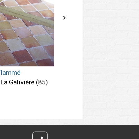
Ca
 Flammé
La Galivière (85)