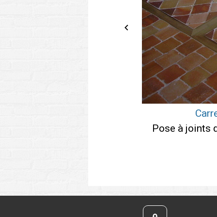
e cabochons
Carr
Pose à joints 