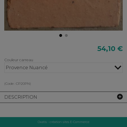
54,10 €
Couleur carreau
Provence Nuancé
(Code :
CP20PN
)
DESCRIPTION
Oxatis - création sites E-Commerce