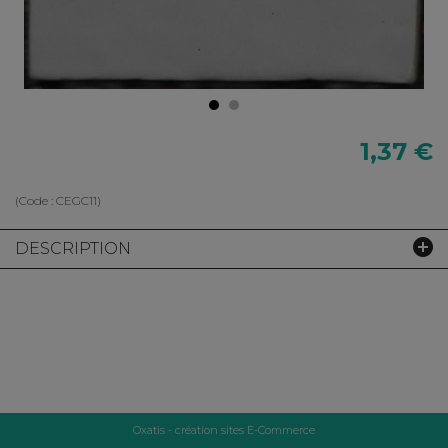
1,37 €
(Code :
CEGC11
)
DESCRIPTION
Oxatis - création sites E-Commerce