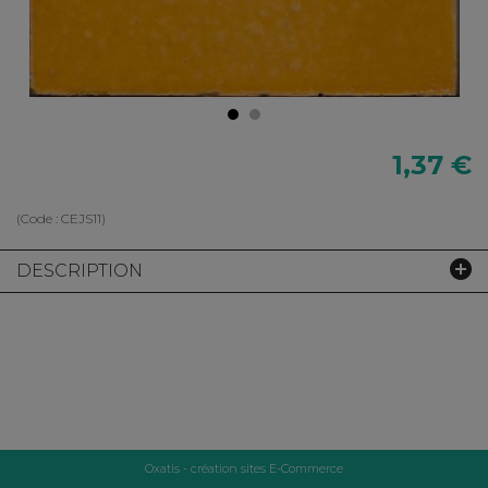
1,37 €
(Code :
CEJS11
)
DESCRIPTION
Oxatis - création sites E-Commerce